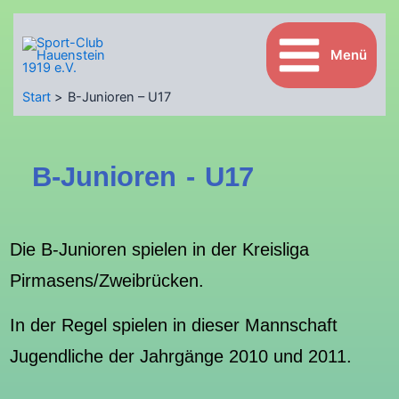
Inhalt
Zum
springen
Inhalt
springen
Menü
Start
B-Junioren – U17
B-Junioren - U17
Die B-Junioren spielen in der Kreisliga
Pirmasens/Zweibrücken.
In der Regel spielen in dieser Mannschaft
Jugendliche der Jahrgänge 2010 und 2011.