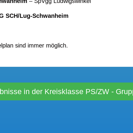
chwanheim
– SpVgg Ludwigswinke
JSG SCH/Lug-Schwa
elplan sind immer möglich.
bnisse in der Kreisklasse PS/ZW - Grupp