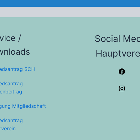
vice /
Social Med
wnloads
Hauptvere
iedsantrag SCH
iedsantrag
ienbeitrag
gung Mitgliedschaft
iedsantrag
rverein