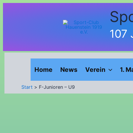
Inhalt
Zum
springen
Spo
Inhalt
springen
107 
Home
News
Verein
1. M
Start
F-Junioren – U9