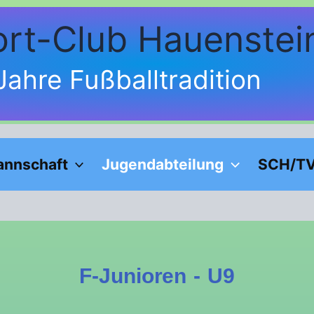
Face
Inst
rt-Club Hauenstein
Jahre Fußballtradition
annschaft
Jugendabteilung
SCH/T
F-Junioren - U9