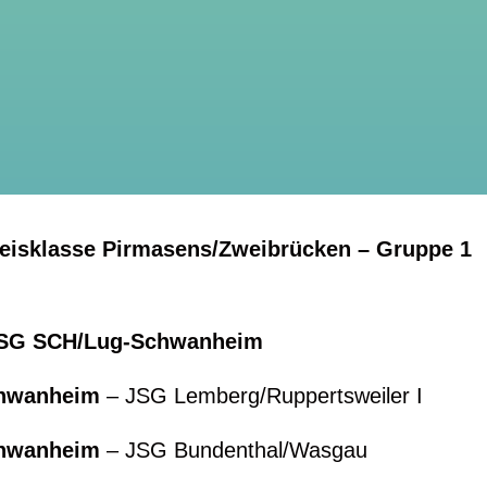
reisklasse Pirmasens/Zweibrücken – Gruppe 1
SG SCH/Lug-Schwanheim
14.0
chwanheim
– JSG Lemberg/Ruppertsweil
chwanheim
– JSG Bundenthal/Wasg