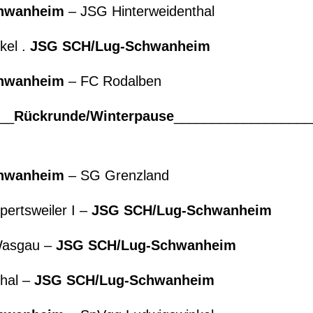
chwanheim
– JSG Hinterweidenth
kel .
JSG SCH/Lug-Schwa
chwanheim
– FC Rodalben 
__
Rückrunde/Winterpause
__________________
chwanheim
– SG Grenzland
ertsweiler I –
JSG SCH/Lug-Schw
Wasgau –
JSG SCH/Lug-Schwa
hal –
JSG SCH/Lug-Schwa