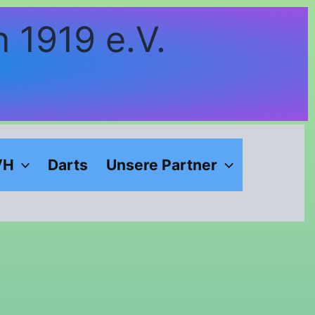
Facebook
Instagram
book
agram
 1919 e.V.
VH
Darts
Unsere Partner