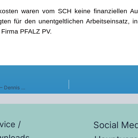
kosten waren vom SCH keine finanziellen A
igten für den unentgeltlichen Arbeitseinsatz, 
 Firma PFALZ PV.
Erste Neuverpflichtung für die kommende Runde – Dennis Wegmann kommt zum SCH
vice /
Social Med
wnloads