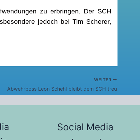
ufwendungen zu erbringen. Der SCH
insbesondere jedoch bei Tim Scherer,
WEITER
Abwehrboss Leon Schehl bleibt dem SCH treu
ia
Social Media