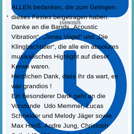
ALLEN bedanken, die zum Gelingen
dieses Festes beigetragen haben.
15/09/2025
Danke an die Bands „Acoustic
Vibration“, „Jonas Vogel“ und „Die
Klingbachtaler“, die alle ein absolutes
musikalisches Highlight auf dieser
Kerwe waren.
Herzlichen Dank, dass ihr da wart, es
war grandios !
Ein besonderer Dank geht an die
Vorstände Udo Memmer, Lucas
Schneider und Melody Jäger sowie
Max Hanß, Andre Jung, Christoph