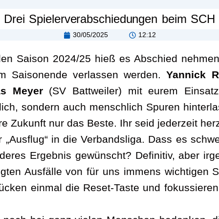
Drei Spielerverabschiedungen beim SCH
30/05/2025
12:12
nden Saison 2024/25 hieß es Abschied nehmen
zum Saisonende verlassen werden.
Yannick R
as Meyer
(SV Battweiler) mit eurem Einsatz
rtlich, sondern auch menschlich Spuren hinterl
 Zukunft nur das Beste. Ihr seid jederzeit her
r „Ausflug“ in die Verbandsliga. Dass es sch
anderes Ergebnis gewünscht? Definitiv, aber ir
gten Ausfälle von für uns immens wichtigen 
rücken einmal die Reset-Taste und fokussiere