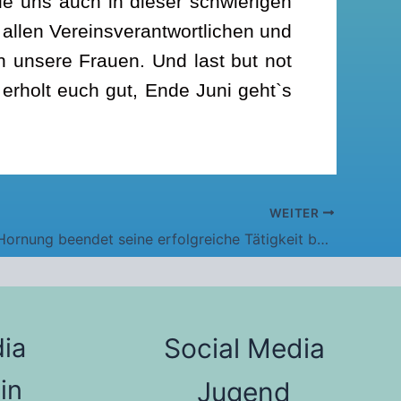
e uns auch in dieser schwierigen
 allen Vereinsverantwortlichen und
 unsere Frauen. Und last but not
 erholt euch gut, Ende Juni geht`s
WEITER
Alexander Hornung beendet seine erfolgreiche Tätigkeit beim SCH
ia
Social Media
in
Jugend